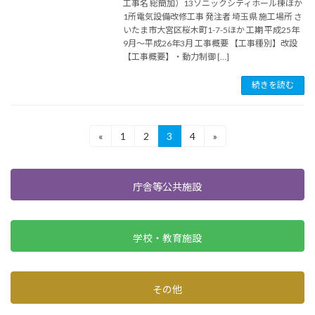
工事名 総簡加）13ソニックシティホール棟ほか
1所電気設備改修工事 発注者 埼玉県 施工場所 さ
いたま市大宮区桜木町1-7-5ほか 工期 平成25年
9月～平成26年3月 工事概要 【工事種別】改設
【工事概要】・動力制御 […]
続きを読む
投
«
1
2
3
4
»
固
固
固
固
定
定
定
定
稿
ペ
ペ
ペ
ペ
ー
ー
ー
ー
庁舎等公共施設
ジ
ジ
ジ
ジ
の
ペ
学校・教育施設
ー
ジ
その他