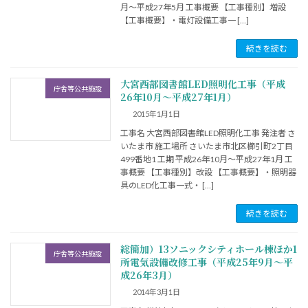
月～平成27年5月 工事概要 【工事種別】増設
【工事概要】・電灯設備工事一 […]
続きを読む
大宮西部図書館LED照明化工事（平成
庁舎等公共施設
26年10月～平成27年1月）
2015年1月1日
工事名 大宮西部図書館LED照明化工事 発注者 さ
いたま市 施工場所 さいたま市北区櫛引町2丁目
499番地1 工期 平成26年10月～平成27年1月 工
事概要 【工事種別】改設 【工事概要】・照明器
具のLED化工事一式・ […]
続きを読む
総簡加）13ソニックシティホール棟ほか1
庁舎等公共施設
所電気設備改修工事（平成25年9月～平
成26年3月）
2014年3月1日