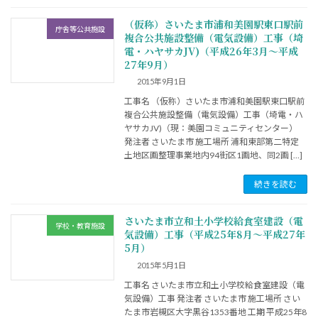
（仮称）さいたま市浦和美園駅東口駅前
庁舎等公共施設
複合公共施設整備（電気設備）工事（埼
電・ハヤサカJV)（平成26年3月～平成
27年9月）
2015年9月1日
工事名 （仮称）さいたま市浦和美園駅東口駅前
複合公共施設整備（電気設備）工事（埼電・ハ
ヤサカJV)（現：美園コミュニティセンター）
発注者 さいたま市 施工場所 浦和東部第二特定
土地区画整理事業地内94街区1画地、同2画 […]
続きを読む
さいたま市立和土小学校給食室建設（電
学校・教育施設
気設備）工事（平成25年8月～平成27年
5月）
2015年5月1日
工事名 さいたま市立和土小学校給食室建設（電
気設備）工事 発注者 さいたま市 施工場所 さい
たま市岩槻区大字黒谷1353番地 工期 平成25年8