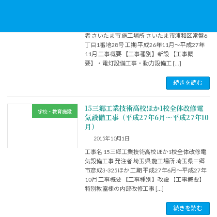
成26年11月～平成27年11月）
2015年11月1日
工事名 指令センター建設（電気設備）工事 発注
者 さいたま市 施工場所 さいたま市浦和区常盤6
丁目1番地28号 工期 平成26年11月～平成27年
11月 工事概要 【工事種別】新設 【工事概
要】・電灯設備工事・動力設備工 […]
続きを読む
15三郷工業技術高校ほか1校全体改修電
学校・教育施設
気設備工事（平成27年6月～平成27年10
月）
2015年10月1日
工事名 15三郷工業技術高校ほか1校全体改修電
気設備工事 発注者 埼玉県 施工場所 埼玉県三郷
市彦成3-325ほか 工期 平成27年6月～平成27年
10月 工事概要 【工事種別】改設 【工事概要】
特別教室棟の内部改修工事 […]
続きを読む