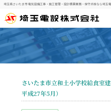
コ
ナ
埼玉県さいたま市 電気設備工事・施工管理・設計積算業務・保守点検なら埼玉
ン
ビ
テ
ゲ
ン
ー
ツ
シ
へ
ョ
ス
ン
キ
に
ッ
移
プ
動
さいたま市立和土小学校給食室建
平成27年5月）