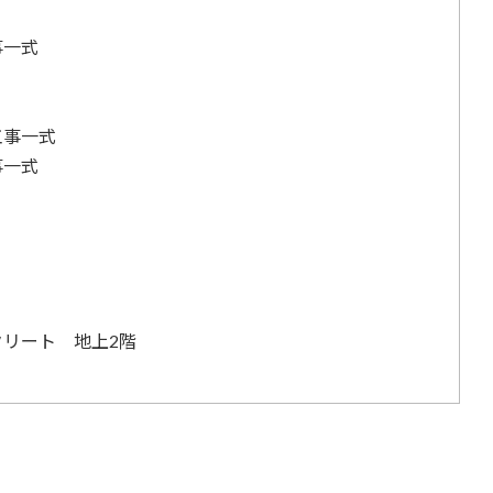
事一式
工事一式
事一式
リート 地上2階