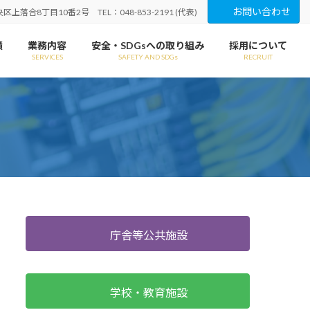
お問い合わせ
上落合8丁目10番2号 TEL：048-853-2191 (代表)
績
業務内容
安全・SDGsへの取り組み
採用について
SERVICES
SAFETY AND SDGs
RECRUIT
庁舎等公共施設
学校・教育施設