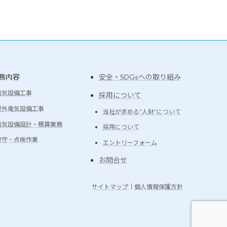
務内容
安全・SDGsへの取り組み
電気設備工事
採用について
屋外電気設備工事
当社が求める”人財”について
電気設備設計・積算業務
採用について
保守・点検作業
エントリーフォーム
お問合せ
サイトマップ
｜
個人情報保護方針