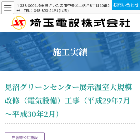
コ
ナ
お問い合わせ
〒338-0001 埼玉県さいたま市中央区上落合8丁目10番2
ン
ビ
号 TEL：048-853-2191 (代表)
テ
ゲ
ン
ー
ツ
シ
へ
ョ
ス
ン
キ
に
施工実績
ッ
移
プ
動
見沼グリーンセンター展示温室大規模
改修（電気設備）工事（平成29年7月
～平成30年2月）
庁舎等公共施設