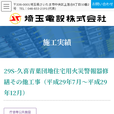
コ
ナ
お問い合わせ
〒338-0001 埼玉県さいたま市中央区上落合8丁目10番2
ン
ビ
号 TEL：048-853-2191 (代表)
テ
ゲ
ン
ー
ツ
シ
へ
ョ
ス
ン
キ
に
施工実績
ッ
移
プ
動
29S-久喜青葉団地住宅用火災警報器修
繕その他工事（平成29年7月～平成29
年12月）
庁舎等公共施設